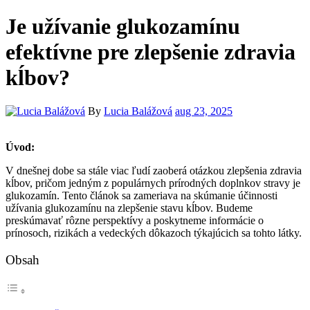
Je užívanie glukozamínu
efektívne pre zlepšenie zdravia
kĺbov?
By
Lucia Balážová
aug 23, 2025
Úvod:
V dnešnej dobe sa stále viac ľudí zaoberá otázkou zlepšenia zdravia
kĺbov, pričom jedným z populárnych prírodných doplnkov stravy je
glukozamín. Tento článok sa zameriava na skúmanie účinnosti
užívania glukozamínu na zlepšenie stavu kĺbov. Budeme
preskúmavať rôzne perspektívy a poskytneme informácie o
prínosoch, rizikách a vedeckých dôkazoch týkajúcich sa tohto látky.
Obsah