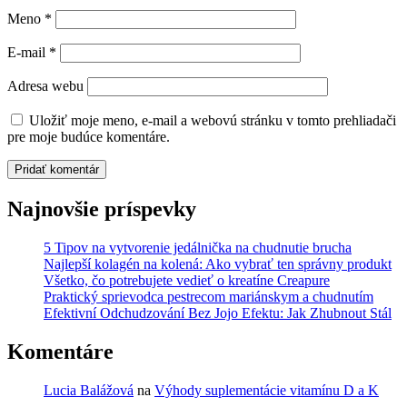
Meno
*
E-mail
*
Adresa webu
Uložiť moje meno, e-mail a webovú stránku v tomto prehliadači
pre moje budúce komentáre.
Najnovšie príspevky
5 Tipov na vytvorenie jedálnička na chudnutie brucha
Najlepší kolagén na kolená: Ako vybrať ten správny produkt
Všetko, čo potrebujete vedieť o kreatíne Creapure
Praktický sprievodca pestrecom mariánskym a chudnutím
Efektivní Odchudzování Bez Jojo Efektu: Jak Zhubnout Stál
Komentáre
Lucia Balážová
na
Výhody suplementácie vitamínu D a K