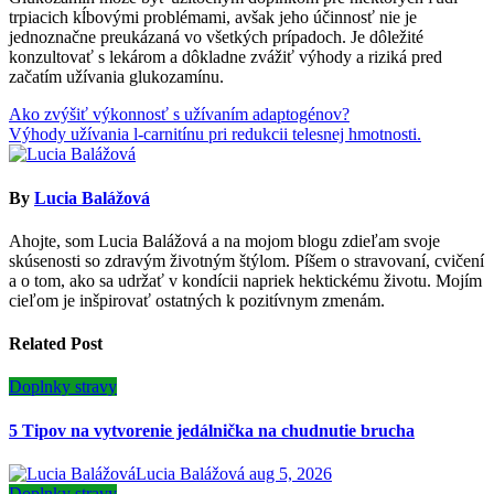
trpiacich kĺbovými problémami, avšak jeho účinnosť nie je
jednoznačne preukázaná vo všetkých prípadoch. Je dôležité
konzultovať s lekárom a dôkladne zvážiť výhody a riziká pred
začatím užívania glukozamínu.
Navigácia
Ako zvýšiť výkonnosť s užívaním adaptogénov?
Výhody užívania l-carnitínu pri redukcii telesnej hmotnosti.
v
článku
By
Lucia Balážová
Ahojte, som Lucia Balážová a na mojom blogu zdieľam svoje
skúsenosti so zdravým životným štýlom. Píšem o stravovaní, cvičení
a o tom, ako sa udržať v kondícii napriek hektickému životu. Mojím
cieľom je inšpirovať ostatných k pozitívnym zmenám.
Related Post
Doplnky stravy
5 Tipov na vytvorenie jedálnička na chudnutie brucha
Lucia Balážová
aug 5, 2026
Doplnky stravy