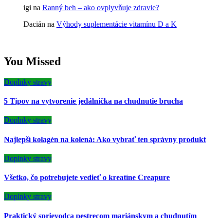
igi
na
Ranný beh – ako ovplyvňuje zdravie?
Dacián
na
Výhody suplementácie vitamínu D a K
You Missed
Doplnky stravy
5 Tipov na vytvorenie jedálnička na chudnutie brucha
Doplnky stravy
Najlepší kolagén na kolená: Ako vybrať ten správny produkt
Doplnky stravy
Všetko, čo potrebujete vedieť o kreatíne Creapure
Doplnky stravy
Praktický sprievodca pestrecom mariánskym a chudnutím