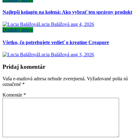
Najlepší kolagén na kolená: Ako vybrať ten správny produkt
Lucia Balážová
aug 4, 2026
Doplnky stravy
Všetko, čo potrebujete vedieť o kreatíne Creapure
Lucia Balážová
aug 3, 2026
Pridaj komentár
Vaša e-mailová adresa nebude zverejnená.
Vyžadované polia sú
označené
*
Komentár
*