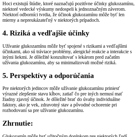
Hoci existujú štúdie, ktoré naznačujú pozitívne účinky glukozamínu,
niektoré vedecké výskumy nedospeli k jednoznačným záverom.
Niektorí odborníci tvrdia, že účinok glukozamínu môže byť len
mierny a nepreukázateľný v niektorých prípadoch.
4. Riziká a vedľajšie účinky
Užívanie glukozamínu môže byť spojené s rizikami a vedľajšími
účinkami, ako sú tráviace problémy, alergické reakcie a interakcie s
inými liekmi. Je dôležité konzultovať s lekárom pred začatím
užívania glukozamínu, aby sa minimalizovali možné riziká.
5. Perspektívy a odporúčania
Pre niektorých jedincov môže užívanie glukozamínu priniesť
výrazné zlepšenie stavu kĺbov, zatiaľ čo pre iných nemusí mať
žiadny zjavný účinok. Je dôležité brať do úvahy individuálne
faktory, ako je vek, zdravotný stav a pôvodné ochorenie pri
rozhodovaní sa pre užívanie glukozamínu.
Zhrnutie:
Glukozamín môže byť užitočným doplnkom pre niektorých ľudí