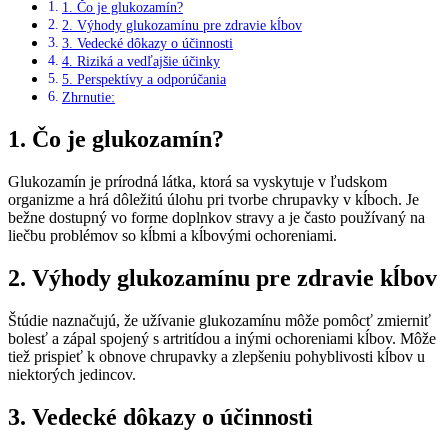
1. Čo je glukozamín?
2. Výhody glukozamínu pre zdravie kĺbov
3. Vedecké dôkazy o účinnosti
4. Riziká a vedľajšie účinky
5. Perspektívy a odporúčania
Zhrnutie:
1. Čo je glukozamín?
Glukozamín je prírodná látka, ktorá sa vyskytuje v ľudskom
organizme a hrá dôležitú úlohu pri tvorbe chrupavky v kĺboch. Je
bežne dostupný vo forme doplnkov stravy a je často používaný na
liečbu problémov so kĺbmi a kĺbovými ochoreniami.
2. Výhody glukozamínu pre zdravie kĺbov
Štúdie naznačujú, že užívanie glukozamínu môže pomôcť zmierniť
bolesť a zápal spojený s artritídou a inými ochoreniami kĺbov. Môže
tiež prispieť k obnove chrupavky a zlepšeniu pohyblivosti kĺbov u
niektorých jedincov.
3. Vedecké dôkazy o účinnosti