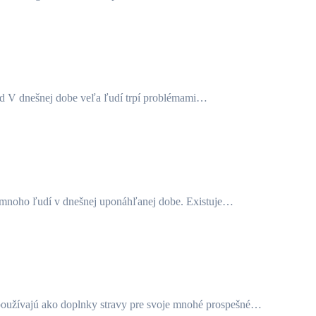
od V dnešnej dobe veľa ľudí trpí problémami…
a mnoho ľudí v dnešnej uponáhľanej dobe. Existuje…
to používajú ako doplnky stravy pre svoje mnohé prospešné…