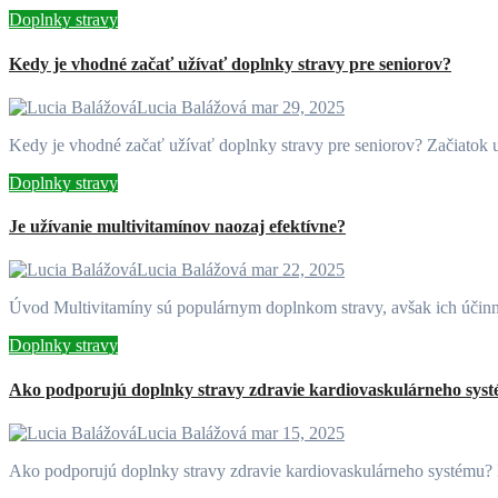
Doplnky stravy
Kedy je vhodné začať užívať doplnky stravy pre seniorov?
Lucia Balážová
mar 29, 2025
Kedy je vhodné začať užívať doplnky stravy pre seniorov? Začiato
Doplnky stravy
Je užívanie multivitamínov naozaj efektívne?
Lucia Balážová
mar 22, 2025
Úvod Multivitamíny sú populárnym doplnkom stravy, avšak ich účin
Doplnky stravy
Ako podporujú doplnky stravy zdravie kardiovaskulárneho sys
Lucia Balážová
mar 15, 2025
Ako podporujú doplnky stravy zdravie kardiovaskulárneho systému?