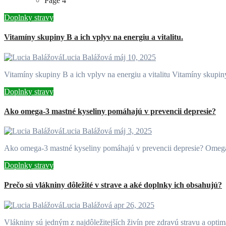
Page 4
Doplnky stravy
Vitamíny skupiny B a ich vplyv na energiu a vitalitu.
Lucia Balážová
máj 10, 2025
Vitamíny skupiny B a ich vplyv na energiu a vitalitu Vitamíny skupi
Doplnky stravy
Ako omega-3 mastné kyseliny pomáhajú v prevencii depresie?
Lucia Balážová
máj 3, 2025
Ako omega-3 mastné kyseliny pomáhajú v prevencii depresie? Omeg
Doplnky stravy
Prečo sú vlákniny dôležité v strave a aké doplnky ich obsahujú?
Lucia Balážová
apr 26, 2025
Vlákniny sú jedným z najdôležitejších živín pre zdravú stravu a opt