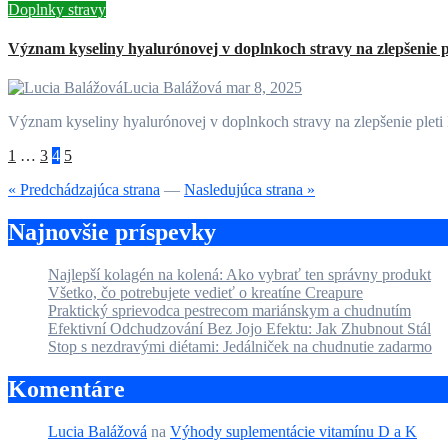
Doplnky stravy
Význam kyseliny hyalurónovej v doplnkoch stravy na zlepšenie pl
Lucia Balážová
mar 8, 2025
Význam kyseliny hyalurónovej v doplnkoch stravy na zlepšenie ple
Stránkovanie
1
…
3
4
5
príspevkov
« Predchádzajúca strana
—
Nasledujúca strana »
Najnovšie príspevky
Najlepší kolagén na kolená: Ako vybrať ten správny produkt
Všetko, čo potrebujete vedieť o kreatíne Creapure
Praktický sprievodca pestrecom mariánskym a chudnutím
Efektivní Odchudzování Bez Jojo Efektu: Jak Zhubnout Stál
Stop s nezdravými diétami: Jedálniček na chudnutie zadarmo
Komentáre
Lucia Balážová
na
Výhody suplementácie vitamínu D a K