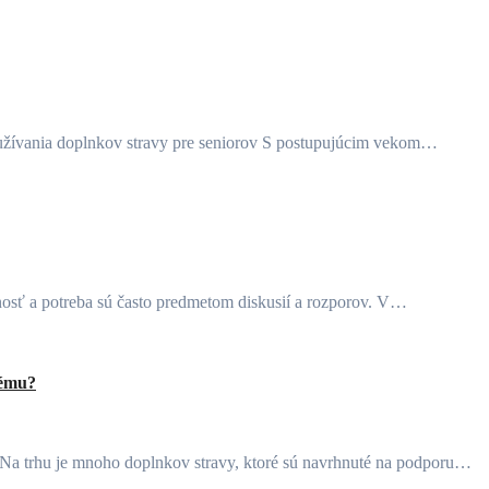
k užívania doplnkov stravy pre seniorov S postupujúcim vekom…
nosť a potreba sú často predmetom diskusií a rozporov. V…
tému?
 Na trhu je mnoho doplnkov stravy, ktoré sú navrhnuté na podporu…