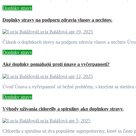
Doplnky stravy
Doplnky stravy na podporu zdravia vlasov a nechtov.
Lucia Balážová
apr 19, 2025
Článok o doplnkoch stravy na podporu zdravia vlasov a nechtov Úv
Doplnky stravy
Aké doplnky pomáhajú proti únave a vyčerpanosti?
Lucia Balážová
apr 12, 2025
Úvod Únava a vyčerpanosť sú bežné problémy, s ktorými sa stretáv
Doplnky stravy
Výhody užívania chlorelly a spiruliny ako doplnkov stravy.
Lucia Balážová
apr 5, 2025
Chlorella a spirulina sú dva populárne superpotraviny, ktoré sa čas