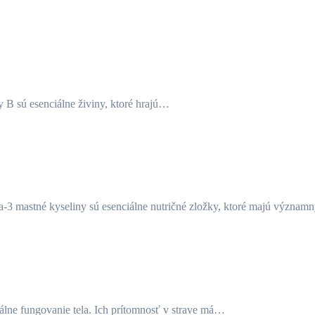
ny B sú esenciálne živiny, ktoré hrajú…
a-3 mastné kyseliny sú esenciálne nutričné zložky, ktoré majú význa
imálne fungovanie tela. Ich prítomnosť v strave má…