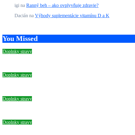
igi
na
Ranný beh – ako ovplyvňuje zdravie?
Dacián
na
Výhody suplementácie vitamínu D a K
You Missed
Doplnky stravy
Najlepší kolagén na kolená: Ako vybrať ten správny produkt
Doplnky stravy
Všetko, čo potrebujete vedieť o kreatíne Creapure
Doplnky stravy
Praktický sprievodca pestrecom mariánskym a chudnutím
Doplnky stravy
Efektivní Odchudzování Bez Jojo Efektu: Jak Zhubnout Stál