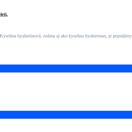
eti.
ti Kyselina hyalurónová, známa aj ako kyselina hyaluronan, je populá