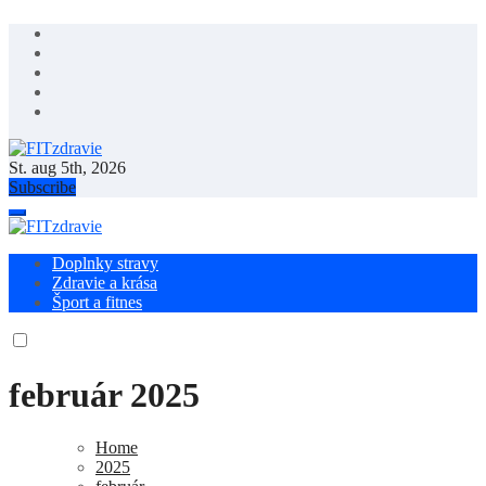
Skip
to
content
St. aug 5th, 2026
FITzdravie
Subscribe
FITzdravie
Doplnky stravy
Zdravie a krása
Šport a fitnes
február 2025
Home
2025