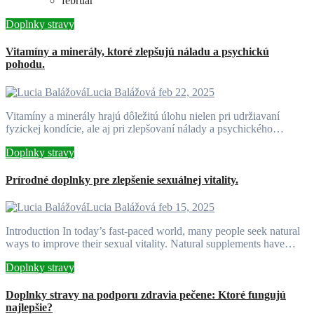
február
Doplnky stravy
Vitamíny a minerály, ktoré zlepšujú náladu a psychickú
pohodu.
Lucia Balážová
feb 22, 2025
Vitamíny a minerály hrajú dôležitú úlohu nielen pri udržiavaní
fyzickej kondície, ale aj pri zlepšovaní nálady a psychického…
Doplnky stravy
Prírodné doplnky pre zlepšenie sexuálnej vitality.
Lucia Balážová
feb 15, 2025
Introduction In today’s fast-paced world, many people seek natural
ways to improve their sexual vitality. Natural supplements have…
Doplnky stravy
Doplnky stravy na podporu zdravia pečene: Ktoré fungujú
najlepšie?