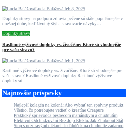
Lucia Balážová
feb 8, 2025
Doplnky stravy na podporu zdravia pečene sú stále populárnejšie v
dnešnej dobe, keď životný štýl a stravovacie návyky…
Doplnky stravy
Rastlinné výživové doplnky vs. živočíšne: Ktoré sú vhodnejšie
pre vašu stravu?
Lucia Balážová
feb 1, 2025
Rastlinné výživové doplnky vs. živočíšne: Ktoré sú vhodnejšie pre
vašu stravu? Rastlinné výživové doplnky Rastlinné výživové
doplnky sú…
Najnovšie príspevky
Najlepší kolagén na kolená: Ako vybrať ten správny produkt
Všetko, čo potrebujete vedieť o kreatíne Creapure
Praktický sprievodca pestrecom mariánskym a chudnutím
Efektivní Odchudzování Bez Jojo Efektu: Jak Zhubnout Stál
Stop s nezdravými diétami: Jedálniček na chudnutie zadarmo