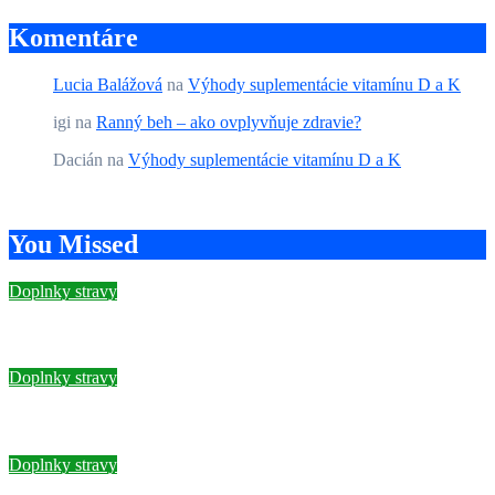
Komentáre
Lucia Balážová
na
Výhody suplementácie vitamínu D a K
igi
na
Ranný beh – ako ovplyvňuje zdravie?
Dacián
na
Výhody suplementácie vitamínu D a K
You Missed
Doplnky stravy
Najlepší kolagén na kolená: Ako vybrať ten správny produkt
Doplnky stravy
Všetko, čo potrebujete vedieť o kreatíne Creapure
Doplnky stravy